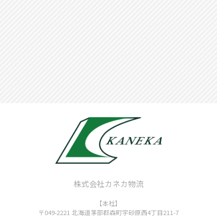
株式会社カネカ物流
【本社】
〒049-2221
北海道茅部郡森町宇砂原西4丁目211-7