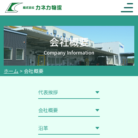
ホーム
会社概要
Company Information
運送事業
保有車輌
ホーム
>
会社概要
冷凍冷蔵庫事業
事業内容
代表挨拶
保有倉庫
その他
会社概要
SDGs
電動移動ラックシステム
沿革
保管品内容
会社概要